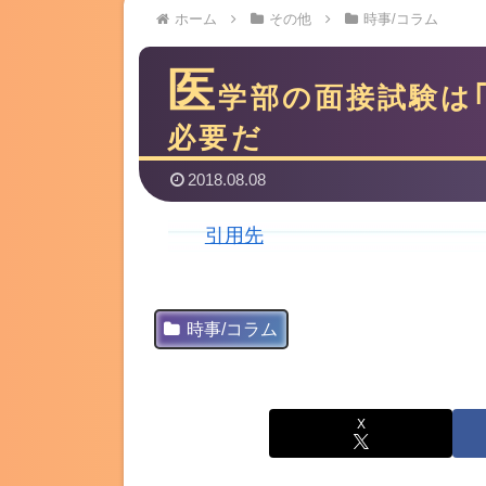
ホーム
その他
時事/コラム
医
学部の面接試験は
必要だ
2018.08.08
引用先
時事/コラム
X