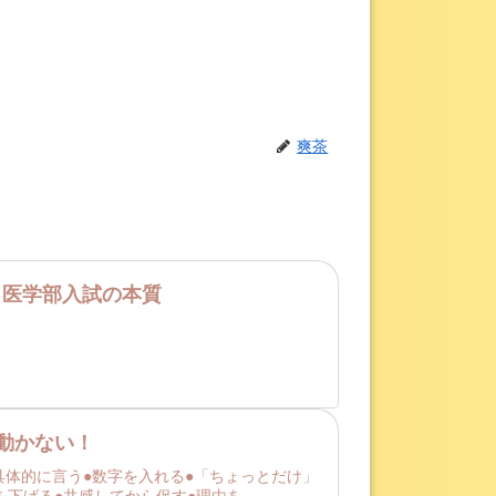
爽茶
､医学部入試の本質
は動かない！
具体的に言う●数字を入れる●「ちょっとだけ」
げる●共感してから促す●理由を...