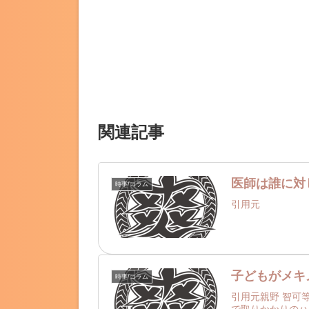
関連記事
医師は誰に対
時事/コラム
引用元
子どもがメキ
時事/コラム
引用元親野 智可
で取りかかりのハ