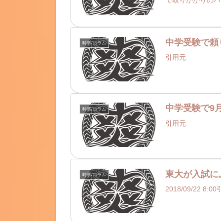
中学受験で頼
時事/コラム
引用元
中学受験で9
時事/コラム
引用元
東大が入試に
時事/コラム
2018/09/22 8: