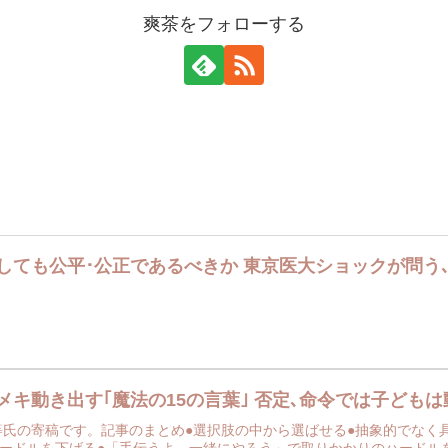
爽茶をフォローする
しても公平･公正であるべきか 東京医大ショックが問う
メキ動き出す｢魔法の15の言葉｣ 否定､命令では子ども
等氏の寄稿です。記事のまとめ●選択肢の中から選ばせる●抽象的でなく
ードルを下げる●「手伝うよ。一緒にやろう」で取りかかりのハードルを下