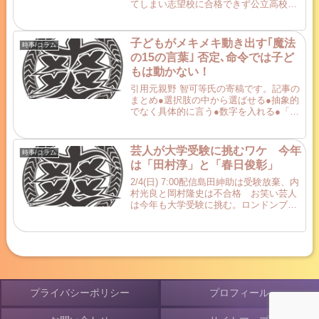
てしまい志望校に合格できず公立高校に
進んだ少年が、高校受験で方針転換して
早慶付属に進学した、という話です。
子どもがメキメキ動き出す｢魔法
時事/コラム
の15の言葉｣ 否定､命令では子ど
もは動かない！
引用元親野 智可等氏の寄稿です。記事の
まとめ●選択肢の中から選ばせる●抽象的
でなく具体的に言う●数字を入れる●「ち
ょっとだけ」で取りかかりのハードルを
下げる●「手伝うよ。一緒にやろう」で
取りかかりのハードルを下げる●共感し
芸人が大学受験に挑むワケ 今年
時事/コラム
てから促す●理由を...
は「田村淳」と「春日俊彰」
2/4(日) 7:00配信島田紳助は受験放棄、内
村光良と岡村隆史は不合格 お笑い芸人
は今年も大学受験に挑む。ロンドンブー
ツ1号2号の田村淳（44）は青山学院大
学、オードリーの春日俊彰（38）は東大
が志望校だ。*** 共にテレビ企画で受験
勉強...
プライバシーポリシー
プロフィール