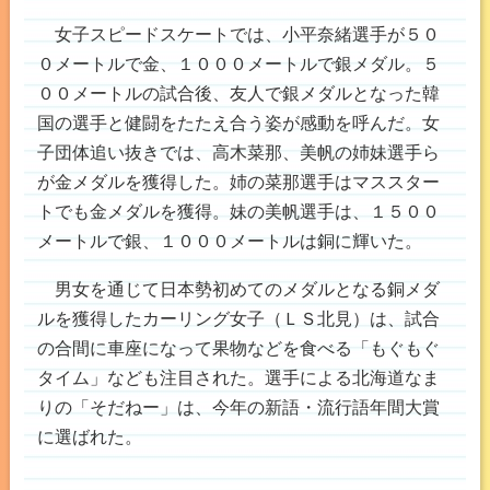
女子スピードスケートでは、小平奈緒選手が５０
０メートルで金、１０００メートルで銀メダル。５
００メートルの試合後、友人で銀メダルとなった韓
国の選手と健闘をたたえ合う姿が感動を呼んだ。女
子団体追い抜きでは、高木菜那、美帆の姉妹選手ら
が金メダルを獲得した。姉の菜那選手はマススター
トでも金メダルを獲得。妹の美帆選手は、１５００
メートルで銀、１０００メートルは銅に輝いた。
男女を通じて日本勢初めてのメダルとなる銅メダ
ルを獲得したカーリング女子（ＬＳ北見）は、試合
の合間に車座になって果物などを食べる「もぐもぐ
タイム」なども注目された。選手による北海道なま
りの「そだねー」は、今年の新語・流行語年間大賞
に選ばれた。