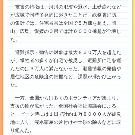
被害の特徴は、河川の氾濫や冠水、土砂崩れなど
が広域で同時多発的に起きたことだ。総務省消防庁
の集計では、住宅被害は全国で５万棟を超え、岡
山、広島、愛媛の３県では計６０００棟超が全壊し
た。
避難指示・勧告の対象は最大８６０万人を超えた
が、犠牲者の多くが自宅で被災し、避難所に足を運
んだのは３万人に満たなかった。避難情報の発信や
居住地区の危険度の把握など、課題が浮かび上がっ
た。
一方、全国からは多くのボランティアが集まり、
支援の輪が広がった。全国社会福祉協議会による
と、ピーク時には１日で計約１万８０００人が被災
地に入り、浸水家屋の片付けや土砂の除去などに取
り組んだ。