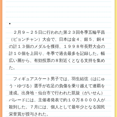
２月９～２５日に行われた第２３回冬季五輪平昌
（ピョンチャン）大会で、日本は金４、銀５、銅４
の計１３個のメダルを獲得、１９９８年長野大会の
計１０個を上回り、冬季で過去最多を記録した。幅
広い層から、有効投票の８割近くとなる支持を集め
た。
フィギュアスケート男子では、羽生結弦（はにゅ
う・ゆづる）選手が右足の負傷を乗り越えて連覇を
達成。出身地・仙台市で行われた凱旋（がいせん）
パレードには、主催者発表で約１０万８０００人が
殺到した。７月には、個人として最年少となる国民
栄誉賞が授与された。