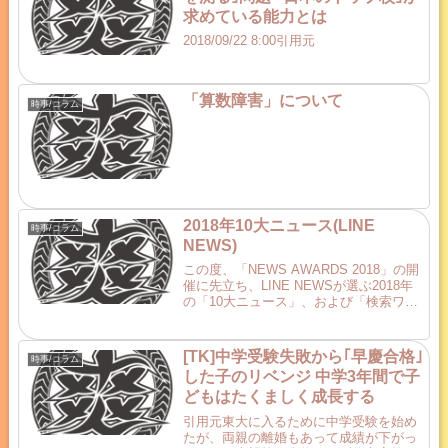
求めている能力とは
2018/09/22 8:00引用元
「算数障害」について
時事/コラム
2018年10大ニュース(LINE
時事/コラム
NEWS)
この度、「NEWS AWARDS 2018」の開
催に先立ち、LINE NEWSが選ぶ2018年
の「10大ニュース」、および「検索ワー
ドランキング」を発表いたしましたので
お知らせいたします。■五輪や歴史的会
談！LINE NEWSが選ぶ「201...
[TK]中学受験失敗から｢早慶合格｣
時事/コラム
した子のリベンジ 中学3年間で子
どもはたくましく成長する
引用元東大に入るために中学受験を始め
たが、両親の離婚もあって成績が下がっ