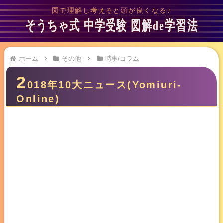
図で理解し考えると頭が良くなる♪
そうちゃ式 中学受験 図解de学習法
ホーム
その他
時事/コラム
2
018年10大ニュース(Yomiuri-
Online)