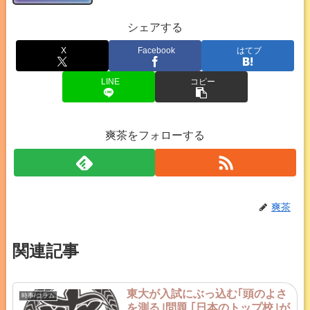
シェアする
X
Facebook
はてブ
LINE
コピー
爽茶をフォローする
爽茶
関連記事
東大が入試にぶっ込む｢頭のよさ
時事/コラム
を測る｣問題 ｢日本のトップ校｣が