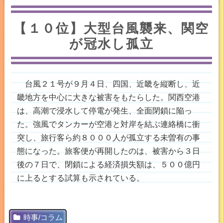
【１０位】大型台風襲来、関空
が冠水し孤立
台風２１号が９月４日、四国、近畿を縦断し、近
畿地方を中心に大きな被害をもたらした。関西空港
は、高潮で浸水して停電が発生、全面閉鎖に陥っ
た。強風でタンカーが空港と対岸を結ぶ連絡橋に衝
突し、旅行客ら約８０００人が孤立する未曽有の事
態になった。旅客便が再開したのは、被害から３日
後の７日で、閉鎖による経済損失額は、５００億円
に上るとする試算も示されている。
時事/コラム