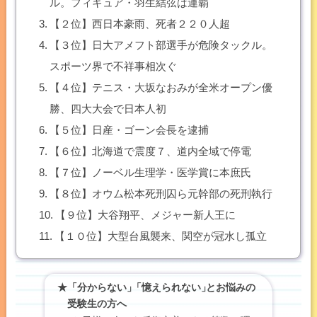
ル。フィギュア・羽生結弦は連覇
【２位】西日本豪雨、死者２２０人超
【３位】日大アメフト部選手が危険タックル。
スポーツ界で不祥事相次ぐ
【４位】テニス・大坂なおみが全米オープン優
勝、四大大会で日本人初
【５位】日産・ゴーン会長を逮捕
【６位】北海道で震度７、道内全域で停電
【７位】ノーベル生理学・医学賞に本庶氏
【８位】オウム松本死刑囚ら元幹部の死刑執行
【９位】大谷翔平、メジャー新人王に
【１０位】大型台風襲来、関空が冠水し孤立
★「分からない」
「
憶えられない
」
とお悩みの
受験生の方へ