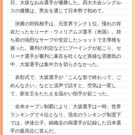
日、大坂なおみ選手が優勝した。四大大会シングル
スの優勝は、男女を通じて日本勢で初めて。
決勝の対戦相手は、元世界ランク１位、憧れの存
在だったセリーナ・ウィリアムズ選手（米国）。持
ち前の強烈なサーブや安定したショットで主導権を
握った。審判の判定などにブーイングが起こり、セ
リーナ選手が審判に暴言を吐くなど異様な雰囲気の
中、大坂選手は集中力を切らさなかった。
表彰式で、大坂選手が「こんな形で終わって、ご
めんなさい」などと涙声で話すと、空気は一変し
て、新女王をたたえる温かい拍手が起こった。
全米オープン制覇により、大坂選手は一時、世界
ランキングで４位となり、現在のランキング制度下
では、伊達公子、錦織圭の両選手が記録した日本選
手の最高位に並んだ。