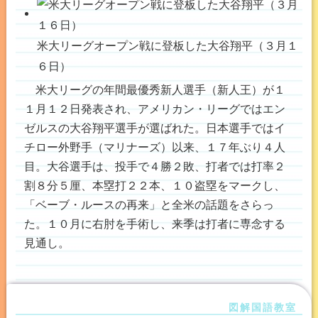
米大リーグオープン戦に登板した大谷翔平（３月１
６日）
米大リーグの年間最優秀新人選手（新人王）が１
１月１２日発表され、アメリカン・リーグではエン
ゼルスの大谷翔平選手が選ばれた。日本選手ではイ
チロー外野手（マリナーズ）以来、１７年ぶり４人
目。大谷選手は、投手で４勝２敗、打者では打率２
割８分５厘、本塁打２２本、１０盗塁をマークし、
「ベーブ・ルースの再来」と全米の話題をさらっ
た。１０月に右肘を手術し、来季は打者に専念する
見通し。