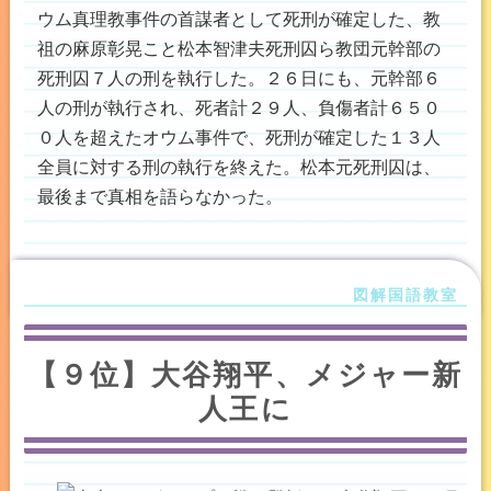
ウム真理教事件の首謀者として死刑が確定した、教
祖の麻原彰晃こと松本智津夫死刑囚ら教団元幹部の
死刑囚７人の刑を執行した。２６日にも、元幹部６
人の刑が執行され、死者計２９人、負傷者計６５０
０人を超えたオウム事件で、死刑が確定した１３人
全員に対する刑の執行を終えた。松本元死刑囚は、
最後まで真相を語らなかった。
【９位】大谷翔平、メジャー新
人王に