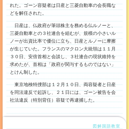
れた。ゴーン容疑者は日産と三菱自動車の会長職な
どを解任された。
日産は、仏政府が筆頭株主を務める仏ルノーと、
三菱自動車との３社連合を組むが、規模の小さいル
ノーが出資比率で優位に立ち、日産とルノーに摩擦
が生じていた。フランスのマクロン大統領は１１月
３０日、安倍首相と会談し、３社連合の現状維持を
求めたが、首相は「政府が関与するものではない」
とけん制した。
東京地検特捜部は１２月１０日、両容疑者と日産
を同法違反で起訴し、２１日には、ゴーン被告を会
社法違反（特別背任）容疑で再逮捕した。