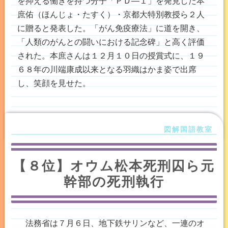
を抑える働きを持つ分子「ＰＤ―１」を発見した本
庶佑（ほんじょ・たすく）・京都大特別教授ら２人
に贈ると発表した。「がん免疫療法」に道を開き、
「人類のがんとの闘いにおける記念碑」と高く評価
された。本庶さんは１２月１０日の授賞式に、１９
６８年の川端康成以来となる羽織はかま姿で出席
し、笑顔を見せた。
【８位】オウム松本死刑囚ら元
幹部の死刑執行
法務省は７月６日、地下鉄サリンなど、一連のオ