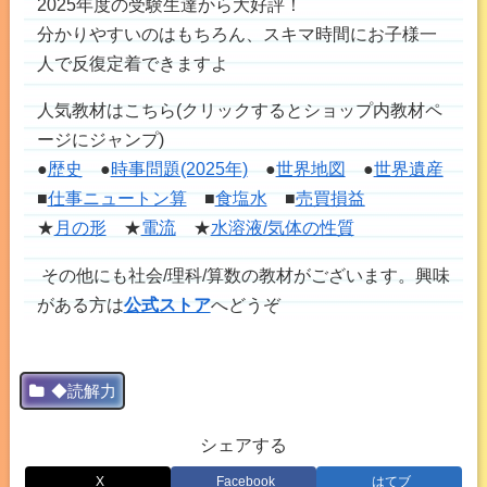
2025年度の受験生達から大好評！
分かりやすいのはもちろん、スキマ時間にお子様一
人で反復定着できますよ
人気教材はこちら(クリックするとショップ内教材ペ
ージにジャンプ)
●
歴史
●
時事問題(2025年)
●
世界地図
●
世界遺産
■
仕事ニュートン算
■
食塩水
■
売買損益
★
月の形
★
電流
★
水溶液/気体の性質
その他にも社会/理科/算数の教材がございます。興味
がある方は
公式ストア
へどうぞ
◆読解力
シェアする
X
Facebook
はてブ