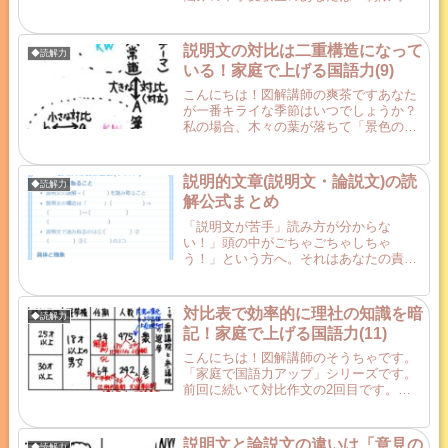
がなければいいのに！」と思っているか
もしれません。確かにそうなんですが、
制限時間があるのは試験の宿命…時間内
説明文の対比は二重構造になって
◆読解力
に解けるように読むスピー...
いる！家庭で上げる国語力(9)
こんにちは！図解講師の爽茶ですあなた
が一番キライな季節はいつでしょうか？
私の場合、木々の葉が落ちて「景色の色
が消えていく」この時期が一番苦手で
す。毎週土曜日更新の「家庭で国語力を
上げる」シリーズです。今回は、説明的
説明的文章(説明文・論説文)の読
◆読解力
文章の三大構造の最後の一つ...
解公式まとめ
「説明文が苦手」読み方が分からな
い！」頭の中がごちゃごちゃしちゃ
う！」という方へ。それはあなたの責任
ではありません。なぜなら学校では説明
文の「読み方」を教えないからです。で
も、この記事を見つけたあなたはラッキ
対比表で効率的に理社の知識を暗
◆読解力
ーですよ！東大卒講師歴20年の図...
記！家庭で上げる国語力(11)
こんにちは！図解講師のそうちゃです。
「家庭で国語力アップ」シリーズです。
前回に続いて対比作文の2回目です。前
の記事→(10)対比作文(表)で読解力アップ
受験も近づいてきたので、受験生の方を
念頭において理社の暗記物を対比表でま
説明文と論説文の違いは「意見の
◆読解力