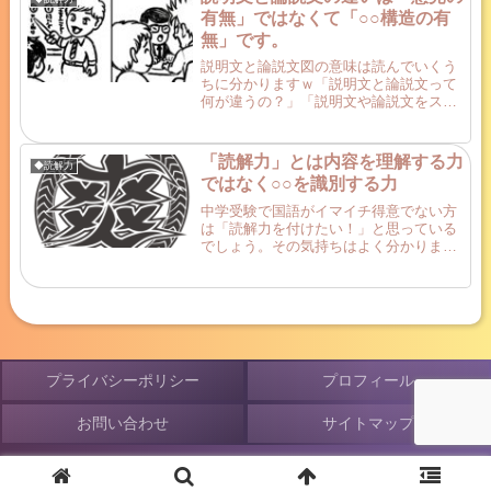
とめる方法を記事...
有無」ではなくて「○○構造の有
無」です。
説明文と論説文図の意味は読んでいくう
ちに分かりますｗ「説明文と論説文って
何が違うの？」「説明文や論説文をスッ
キリと理解したい」という人へ。東大卒
講師歴20年の図解講師「そうちゃ」が
「説明文と論説文の違い」を明らかにす
「読解力」とは内容を理解する力
◆読解力
ることで「説明的文章の構...
ではなく○○を識別する力
中学受験で国語がイマイチ得意でない方
は「読解力を付けたい！」と思っている
でしょう。その気持ちはよく分かりま
す！では読解力って何でしょうか？「内
容を理解する力」だと思っていません
か？実は違うんです…「読解力」は内容
そのものではない「別の何か」...
プライバシーポリシー
プロフィール
お問い合わせ
サイトマップ
© 2018 そうちゃ式 中学受験 図解de学習法.